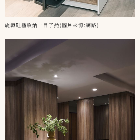
旋轉鞋櫃收納一目了然(圖片來源:網路)