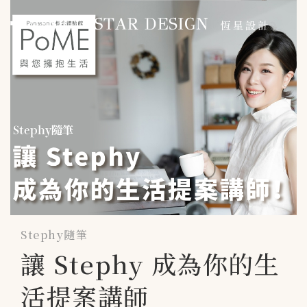
MENU
首頁 HOME
作品總覽 PORTFOLIO
住宅 RESIDENTIAL
辦公 Office
商空 Commercial
媒體報導 PRESS
Stephy隨筆
讓 Stephy 成為你的生
聯絡我們
活提案講師