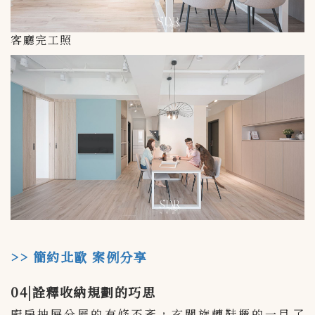
客廳完工照
>> 簡約北歐 案例分享
04|詮釋收納規劃的巧思
廚房抽屜分層的有條不紊，玄關旋轉鞋櫃的一目了