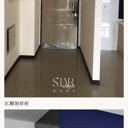
玄關裝修前