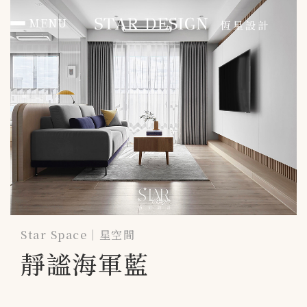
MENU
首頁 HOME
作品總覽 PORTFOLIO
住宅 RESIDENTIAL
辦公 Office
商空 Commercial
媒體報導 PRESS
Star Space｜星空間
靜謐海軍藍
聯絡我們