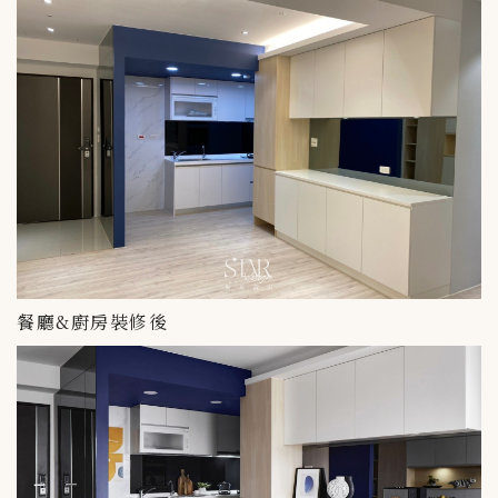
餐廳&廚房裝修後