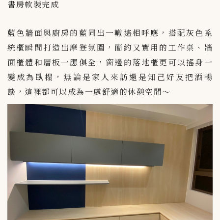
書房軟裝完成
藍色牆面與廚房的藍同出一轍遙相呼應，搭配灰色系
統櫃瞬間打造出摩登氛圍，簡約又實用的工作桌、牆
面櫃體和層板一應俱全，窗邊的落地櫃更可以搖身一
變成為臥榻，無論是家人來訪還是知己好友把酒暢
談，這裡都可以成為一處舒適的休憩空間～