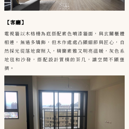
【客廳】
電視牆以木格柵為底搭配素色噴漆牆面，與玄關櫃體
相連，無過多矯飾，但木作處處凸顯細節與匠心，自
然採光從落地窗照入，精簡素雅又明亮溫暖，灰色系
地毯和沙發，搭配設計質樸的茶几，讓空間不顯壅
擠。