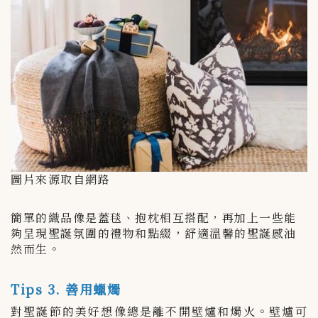
圖片來源取自網路
簡單的織品像是蓋毯、抱枕相互搭配，再加上一些能
夠呈現聖誕氛圍的禮物和點綴，舒適溫馨的聖誕感油
然而生。
Tips 3. 善用蠟燭
對聖誕節的美好想像總是離不開壁爐和燭火。壁爐可