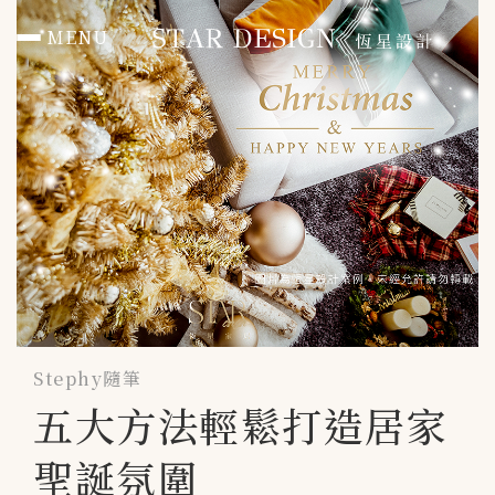
MENU
首頁 HOME
作品總覽 PORTFOLIO
住宅 RESIDENTIAL
辦公 Office
商空 Commercial
媒體報導 PRESS
Stephy隨筆
五大方法輕鬆打造居家
聯絡我們
聖誕氛圍