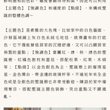
鮮明飽和的色彩，難度會顯得特別高。因此可以利用
【主題色】【強調色】和適度的【點綴】，來構成聖
誕的整體色調～
【主題色】是素雅的大色塊，比如家中的白色牆面、
沙發區域鋪上灰白色系絨毛地毯，就像畫布的打底
色，它不僅能營造居家的沉穩舒適，又可以凸顯居家
佈置的重點；【強調色】當屬紅、綠、棕，綠色的聖
誕樹、紅橘色抱枕和蓋毯，搭配松果、紅果、木棉
等；【點綴】以金色銀色為主，聖誕樹上的璀璨星
星、金色燭台、帶金邊的玻璃杯等。不過近年來全金
色或是全銀色的聖誕樹也非常受歡迎。陳設於家中璀
璨奪目，搭配聖誕主題色裝飾，突出重點又不顯雜
亂。