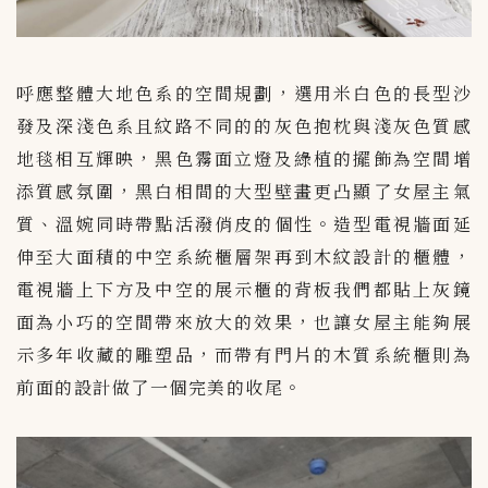
呼應整體大地色系的空間規劃，選用米白色的長型沙
發及深淺色系且紋路不同的的灰色抱枕與淺灰色質感
地毯相互輝映，黑色霧面立燈及綠植的擺飾為空間增
添質感氛圍，黑白相間的大型壁畫更凸顯了女屋主氣
質、溫婉同時帶點活潑俏皮的個性。造型電視牆面延
伸至大面積的中空系統櫃層架再到木紋設計的櫃體，
電視牆上下方及中空的展示櫃的背板我們都貼上灰鏡
面為小巧的空間帶來放大的效果，也讓女屋主能夠展
示多年收藏的雕塑品，而帶有門片的木質系統櫃則為
前面的設計做了一個完美的收尾。